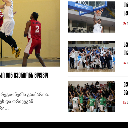
თ
სუ
სუ
თ
 კი შინ ივერიონს მოუგო
ქუ
გა
 რეგიონებში გაიმართა.
ეს და ორივეგან
არი…