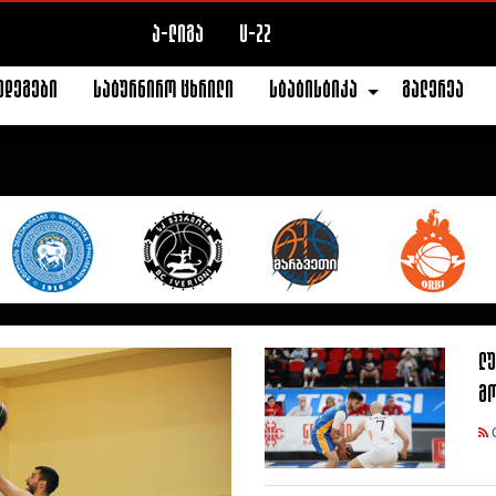
ა-ლიგა
U-22
ედეგები
სატურნირო ცხრილი
სტატისტიკა
გალერეა
ლუ
მ